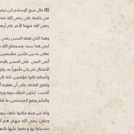
(5)
قال شيخ الإسلام ابن تيمية 
في خلافة علي رضي الله عنه،
رضي الله عنهما الأمر عام أربع
وهذا الذي فعله الحسن رضي الل
ابني هذا سيد، وسيصلح الله ب
تعالى به بين فئتين عظيمتين 
أثنى النبي على الحسن بالإصلا
الاقتتال لم يكن مأموراً به، ول
وأصحابه كانوا مؤمنين، كما كا
واتفق العلماء على أن معاوية أ
الحديث: (يكون الملك نبوة ور
والحلم ونفع المسلمين ما يُعلم
وأما من قبله فكانوا خلفاء نبوة
وعلي، رضي الله عنهم: هم الخ
تمسكوا بها وعضوا عليها بالنواجذ، 