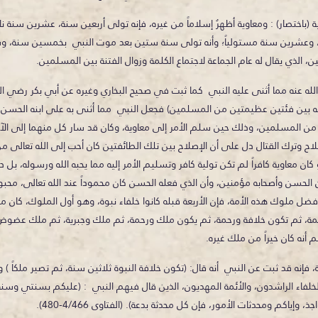
(باختصار) : ومعاوية أظهرُ إسلاماً من غيره، فإنه تولى أربعين سنة، عشرين سنة نائب
 وعشرين سنة مستولياً؛ وأنه تولى سنة ستين بعد موت النبي بخمسين سنة، و
ين، الذي يقال له عام الجماعة لاجتماع الكلمة وزوال الفتنة بين المسلمين.
ه عنه مما أثنى عليه النبي كما ثبت في صحيح البخاري وغيره عن أبي بكر رضي الله
ه بين فئتين عظيمتين من المسلمين) فجعل النبي مما أثنى به على ابنه الحسن و
من المسلمين، وذلك حين سلم الأمر إلى معاوية، وكان قد سار كل منهما إلى الآ
ح وترك القتال دل على أن الإصلاح بين تلك الطائفتين كان أحب إلى الله تعالى م
و كان معاوية كافراً لم تكن تولية كافر وتسليم الأمر إليه مما يحبه الله ورسوله، بل
ن الحسن وأصحابه مؤمنين، وأن الذي فعله الحسن كان محموداً عند الله تعالى، محبوب
فضل ملوك هذه الأمة، فإن الأربعة قبله كانوا خلفاء نبوة، وهو أول الملوك، كان مل
حمة، ثم تكون خلافة ورحمة، ثم يكون ملك ورحمة، ثم ملك وجبرية، ثم ملك عضوض
 أنه كان خيراً من ملك غيره.
، فإنه قد ثبت عن النبي أنه قال: (تكون خلافة النبوة ثلاثين سنة، ثم تصير ملكاً ) 
لفاء الراشدون، والأئمة المهديون، الذين قال فيهم النبي : (عليكم بسنتي وسنة 
وإياكم ومحدثات الأمور، فإن كل محدثة بدعة). (الفتاوى 4/466-480).