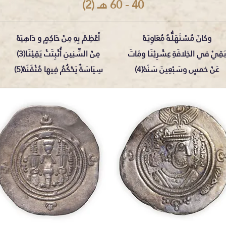
40 - 60 هـ (2)
وكانَ مُسْتَهَلُّـهُ مُعَاوِيَـهْ
أَعْظِمْ بِهِ مِنْ حَاكِمٍ و دَاهِيَهْ
بَقِيْ في الخِلافَةِ عِشْرِيْنَـا ومَاتَ
مِنْ السِّنِينِ أُثْبِتَتْ يَقِيْنَـا(3)
عَنْ خمسٍ وسَبْعِينَ سَنَهْ(4)​
سِيَاسَةٌ يَحْكُمُ فِيها مُتْقَنَهْ(5)