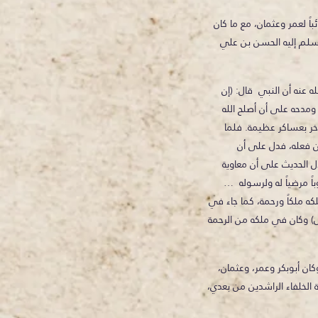
اً لعمر وعثمان، مع ما كان
سلم إليه الحسن بن علي
 عنه أن النبي قال: (إن
مدحه على أن أصلح الله
خر بعساكر عظيمة. فلما
ن فعله، فدل على أن
 دل الحديث على أن معاوية
اً مرضياً له ولرسوله …
كه ملكاً ورحمة، كما جاء في
) وكان في ملكه من الرحمة
وكان أبوبكر وعمر، وعثمان،
الخلفاء الراشدين من بعدي،