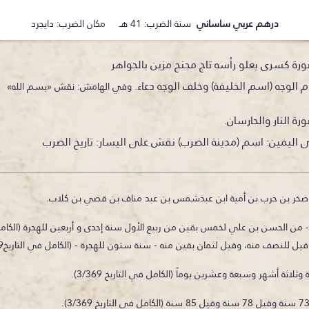
درهم عربي ساساني
سنة الضرب: 41 هـ مكان الضرب: دايجرد
رة كسرى يعلو رأسه تاج مجنح مزين بالجواهر
 الوجه (اسم الخليفة) وخلف الوجه دعاء.
وفي الهامش: نقش «بسم الله»
رة النار والحارسان.
اليمين: اسم (مدينة الضرب)
نقش على اليسار: تاريخ الضرب
صخر بن حرب بن أمية ابن عبدشمس بن عبد مناف بن قصي بن كلاب.
ن الحسن بن علي لخمس بقين من ربيع الأول سنة إحدى و أربعين للهجرة (الكامل في الت
لنصف منه، وقيل لثمان بقين منه - سنة ستون للهجرة - (الكامل في التاريخ3/369).
اثة أشهر وسبعة وعشرين يوماً (الكامل في التاريخ 3/369).