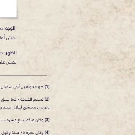
الوجه:
صو
نقش أمام
الظهر:
صو
نقش على 
(1)
هو معاوية بن أبي سفيان 
(2)
تسلم الخلافة - كما سبق - م
وتوفي بدمشق لهلال رجب، وقيل ل
(3)
وكان ملكه تسع عشرة سنة وثل
(4)
وكان عمره 75 سنة وقيل 73 سنة وقيل 78 سنة وقيل 85 سنة (الكامل في التاريخ 3/369).