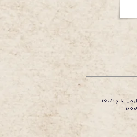
اريخ 3/272).